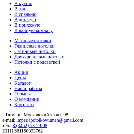
В кухню
В зал
В спальню
В детскую
В прихожую
В ванную комнату
Матовые потолки
Глянцевые потолки
Сатиновые потолки
Двухуровневые потолки
Потолки с подсветкой
Акции
Цены
Каталог
Наши работы
Отзывы
О компании
Контакты
г.Тюмень, Московский тракт, 98
e-mail:
imperiapotolkovtumen@gmail.com
тел.:
8 (3452) 53-59-08
ИНН 661150093762